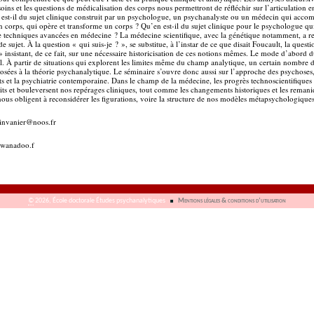
 soins et les questions de médicalisation des corps nous permettront de réfléchir sur l’articulation e
est-il du sujet clinique construit par un psychologue, un psychanalyste ou un médecin qui acco
 corps, qui opère et transforme un corps ? Qu’en est-il du sujet clinique pour le psychologue qui
de techniques avancées en médecine ? La médecine scientifique, avec la génétique notamment, a r
sujet. À la question « qui suis-je ? », se substitue, à l’instar de ce que disait Foucault, la questi
 insistant, de ce fait, sur une nécessaire historicisation de ces notions mêmes. Le mode d’abord
al. À partir de situations qui explorent les limites même du champ analytique, un certain nombre 
osées à la théorie psychanalytique. Le séminaire s’ouvre donc aussi sur l’approche des psychoses
ts et la psychiatrie contemporaine. Dans le champ de la médecine, les progrès technoscientifiques 
dits et bouleversent nos repérages cliniques, tout comme les changements historiques et les reman
s nous obligent à reconsidérer les figurations, voire la structure de nos modèles métapsychologiques
ainvanier
@
noos.fr
wanadoo.f
©
2026, École doctorale Études psychanalytiques
Mentions légales & conditions d’utilisation