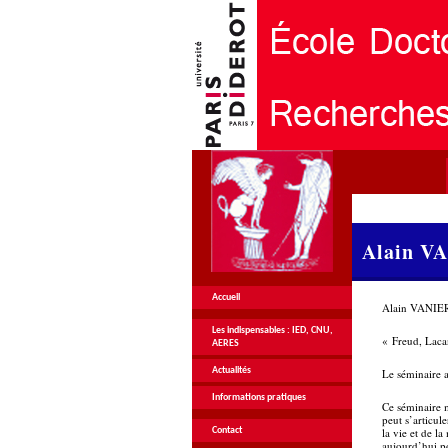
Alain VA
Accueil
Alain VANIER
Les indispensables : IED, CNU,
« Freud, Lac
AERES
Actualités
Le séminaire a
Informations pratiques
Ce séminaire m
peut s’articul
la vie et de l
Contact
aujourd’hui po