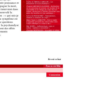
Sophie de MIJOLLA-MELLOR « Les
ntre jouissance et
interactions de la psychanalyse »
mpagne la mort,
Chantal LHEUREUX-DAVIDSE « Recherches
sur les processus de pensée, sur la place de la
 intervient dans
sensorialité et de l’image du corps chez les
enfants, adolescents et adultes présentant entre
enouvelé la
autres des troubles de type autistique »
on : « qui suis-je
Sylvie LE POULICHET « Traumatismes,
créations et chimères du corps »
 du symptôme est
Marie-Claude LAMBOTTE « Réel et réalité.
de questions
L’originaire perceptif (Ses retrouvailles dans
l’objet esthétique et l’objet d’art) »
, la psychanalyse
Max KOHN « Anthropologie, corps et
ont des effets
culture : tradition et modernité »
Christian HOFFMANN « Sexualités et culture
iements
contemporaine de Freud à Lacan »
.
Patrick GUYOMARD « Sexualités et
jouissances »
Bernard GOLSE « Filiations et transmissions
(corps, psychisme et biologie) »
Francis DROSSART « M. Klein / W.R. Bion ;
Continuité, Discontinuités »
Catherine DESPRATS PEQUIGNOT « Réalité
psychique, figures du corps, faits de culture -
le champ du sexuel »
Monique DAVID-MENARD « Destins de
pulsion, stratégies d’alliance, institutions de la
filiation »
Revenir en haut
Catherine CYSSAU « Les frontières de
l’intériorité »
Georges CHARBONNEAU « Modes
d’existence des Personnalités Pathologiques »
Plan du site Web
Jean-Bernard CHAPELIER « Contenance et
créativité à l’adolescence »
Drina CANDILIS-HUISMAN « Engendrement,
Connexion
fabrication et transformation des corps »
Michel BOCCARA « L’anthropologie
psychanalytique, auto-sociologie de
l’expression-impression. Aux sources de
l’expression »
Philippe BESSOLES « Pulsion d’emprise et
relation d’emprise »
Fethi BENSLAMA & François VILLA « La
question du père et les formes actuelles du
malaise dans la civilisation »
Fethi BENSLAMA « Médecine et limites du
sujet »
Maurizio BALSAMO « Psyché et Histoire »
Paul-Laurent ASSOUN « Corps, symptôme et
culture »
Jacques ANDRÉ « Formes psychotiques et
situations analytiques »