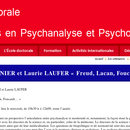
L’École doctorale
Formation
Activités internationales
Dé
Accueil
Les séminaires
NIER et Laurie LAUFER « Freud, Lacan, Fou
 et Laurie LAUFER
an, Foucault… »
 lieu le mercredi, de 10h30 h à 12h00, toute l’année.
et en perspective l’articulation entre psychanalyse et modernité et, notamment, la façon dont la
er avec les discours de la science et, en particulier, celui de la médecine. Le discours de la science
a mort ainsi que de leur médicalisation. Les questions de biopolitique et de normativité sont des ax
ur comprendre ce que peut être l’acte et la pratique clinique et analytique. Les analyses discursiv