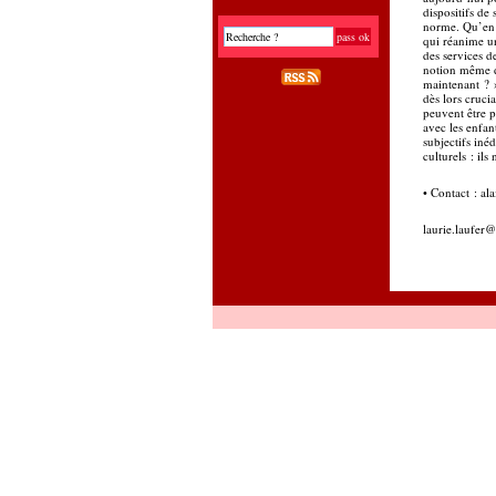
dispositifs de
norme. Qu’en 
qui réanime un
des services 
notion même de 
maintenant ? »
dès lors cruci
peuvent être p
avec les enfan
subjectifs iné
culturels : il
• Contact : al
laurie.laufer
@