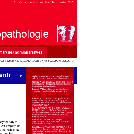
Dernière mise à jour du site : lundi 14 septembre 2015
marches administratives
Alain VANIER et Laurie LAUFER « Freud, Lacan, Foucault… »
Dans la même rubrique...
cault… »
Markos ZAFIROPOULOS « Psychanalyse,
techniques du corps et sciences sociales »
Mareike WOLF-FÉDIDA « Phénoménologie et
psychanalyse : bilinguisme/plurilinguisme,
interculturel et ethnologie »
François VILLA « L’œuvre du refoulement
organique dans la maladie somatique »
Alain VANIER et Laurie LAUFER « Freud,
Lacan, Foucault… »
François SAUVAGNAT « La question de
l’énonciation aujourd’hui. Le langage à
l’épreuve de l’inconscient » en collaboration
avec Izabel VILELA
Ouriel ROSENBLUM, Eva WEIL, Catherine
DUPUIS, Fabrice LEROY « Fabrications,
transformations et représentations des corps »
Séminaire en lien avec celui proposé par
François VILLA
François RICHARD « La clinique
 psychanalyse
psychanalytique contemporaine et l’actuel
malaise dans la culture »
 s’est emparé de
Luiz-Eduardo PRADO DE OLIVEIRA « Tout
es de réflexion
sur Freud et Ferenczi : enjeux pour la
psychanalyse contemporaine. Histoire de la
es sur les
psychanalyse »