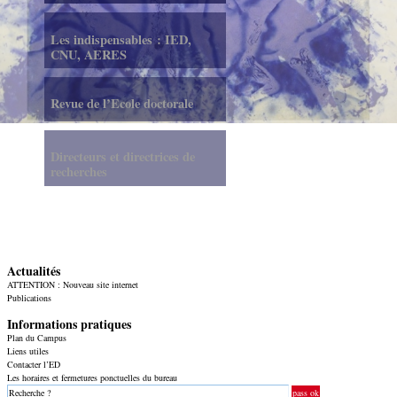
Les indispensables : IED,
CNU, AERES
Revue de l’Ecole doctorale
Directeurs et directrices de
recherches
Actualités
ATTENTION : Nouveau site internet
Publications
Informations pratiques
Plan du Campus
Liens utiles
Contacter l’ED
Les horaires et fermetures ponctuelles du bureau