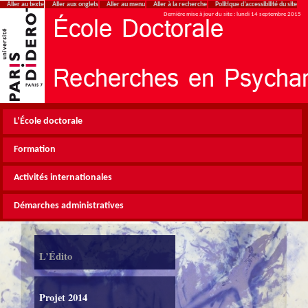
Aller au texte
Aller aux onglets
Aller au menu
Aller à la recherche
Politique d’accessibilité du site
Dernière mise à jour du site : lundi 14 septembre 2015
L’École doctorale
Formation
Activités internationales
Démarches administratives
L’Édito
Projet 2014